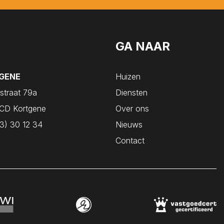
Tholen
Veere
Vlissingen
GA NAAR
Vrouwenpolder
Waarde
GENE
Huizen
Wemeldinge
straat 79a
Diensten
Westkapelle
CD Kortgene
Over ons
Wilhelminadorp
3) 30 12 34
Nieuws
Wissenkerke
Contact
Wolphaartsdijk
Yerseke
Zierikzee
Zonnemaire
Zoutelande