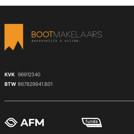
Ellewoutsdijk
Gapinge
Geersdijk
Goes
's-Gravenpolder
Grijpskerke
Hansweert
's-Heer Abtskerke
KVK
96912340
's-Heer Arendskerke
BTW
867829941.B01
's-Heer Hendrikskinderen
's-Heerenhoek
Heinkenszand
Hoedekenskerke
Kamperland