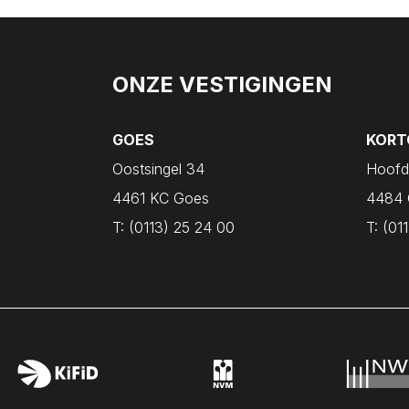
Nieuw- en Sint Joosland
Nieuwdorp
Nieuwerkerk
ONZE VESTIGINGEN
Nisse
Noordgouwe
GOES
KORT
Noordwelle
Oostsingel 34
Hoofd
Oostdijk
4461 KC Goes
4484 
Oosterland
T:
(0113) 25 24 00
T:
(011
Oostkapelle
Oost-Souburg
Oudelande
Oud-Vossemeer
Ouwerkerk
Ovezande