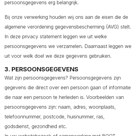
persoonsgegevens erg belangrijk.
's-Heer Hendrikskinderen
's-Heerenhoek
Bij onze verwerking houden wij ons aan de eisen die de
Heinkenszand
algemene verordening gegevensbescherming (AVG) stelt.
Hoedekenskerke
In deze privacy statement leggen we uit welke
Kamperland
persoonsgegevens we verzamelen. Daarnaast leggen we
Kapelle
uit voor welk doel we deze gegevens gebruiken.
Kats
3. PERSOONSGEGEVENS
Kattendijke
Wat zijn persoonsgegevens? Persoonsgegevens zijn
Kerkwerve
gegevens die direct over een persoon gaan of informatie
Kloetinge
die naar een persoon te herleiden is. Voorbeelden van
Kloetinge
persoonsgegevens zijn: naam, adres, woonplaats,
Kortgene
telefoonnummer, postcode, huisnummer, ras,
Koudekerke
godsdienst, gezondheid etc.
Krabbendijke