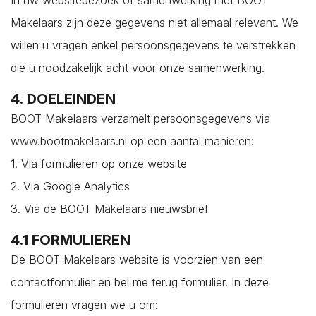
In uw websitebezoek of samenwerking met BOOT
Kruiningen
Makelaars zijn deze gegevens niet allemaal relevant. We
Kwadendamme
willen u vragen enkel persoonsgegevens te verstrekken
Lewedorp
die u noodzakelijk acht voor onze samenwerking.
Meliskerke
4. DOELEINDEN
Middelburg
BOOT Makelaars verzamelt persoonsgegevens via
Nieuw- en Sint Joosland
www.bootmakelaars.nl op een aantal manieren:
Nieuwdorp
1. Via formulieren op onze website
Nieuwerkerk
2. Via Google Analytics
Nisse
3. Via de BOOT Makelaars nieuwsbrief
Noordgouwe
Noordwelle
4.1 FORMULIEREN
Oostdijk
De BOOT Makelaars website is voorzien van een
Oosterland
contactformulier en bel me terug formulier. In deze
Oostkapelle
formulieren vragen we u om: