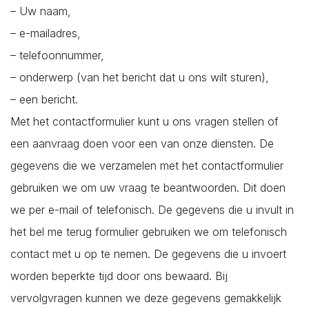
Oost-Souburg
– Uw naam,
Oudelande
– e-mailadres,
Oud-Vossemeer
– telefoonnummer,
Ouwerkerk
– onderwerp (van het bericht dat u ons wilt sturen),
Ovezande
– een bericht.
Poortvliet
Met het contactformulier kunt u ons vragen stellen of
Renesse
een aanvraag doen voor een van onze diensten. De
Rilland
gegevens die we verzamelen met het contactformulier
Ritthem
gebruiken we om uw vraag te beantwoorden. Dit doen
Scharendijke
we per e-mail of telefonisch. De gegevens die u invult in
Scherpenisse
het bel me terug formulier gebruiken we om telefonisch
Schore
contact met u op te nemen. De gegevens die u invoert
Serooskerke
worden beperkte tijd door ons bewaard. Bij
Serooskerke
vervolgvragen kunnen we deze gegevens gemakkelijk