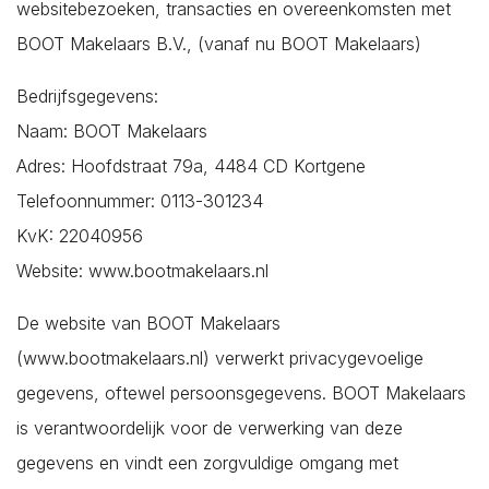
websitebezoeken, transacties en overeenkomsten met
Colijnsplaat
BOOT Makelaars B.V., (vanaf nu BOOT Makelaars)
Domburg
Dreischor
Bedrijfsgegevens:
Driewegen
Naam: BOOT Makelaars
Ellemeet
Adres: Hoofdstraat 79a, 4484 CD Kortgene
Ellewoutsdijk
Telefoonnummer: 0113-301234
Gapinge
KvK: 22040956
Geersdijk
Website: www.bootmakelaars.nl
Goes
De website van BOOT Makelaars
's-Gravenpolder
(www.bootmakelaars.nl) verwerkt privacygevoelige
Grijpskerke
gegevens, oftewel persoonsgegevens. BOOT Makelaars
Hansweert
is verantwoordelijk voor de verwerking van deze
's-Heer Abtskerke
gegevens en vindt een zorgvuldige omgang met
's-Heer Arendskerke