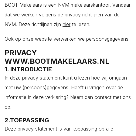
BOOT Makelaars is een NVM makelaarskantoor. Vandaar
dat we werken volgens de privacy richtlijnen van de
NVM. Deze richtlijnen zijn
hier
te lezen.
Ook op onze website verwerken we persoonsgegevens.
Plaatsen*
PRIVACY
WWW.BOOTMAKELAARS.NL
Aagtekerke
1. INTRODUCTIE
Arnemuiden
In deze privacy statement kunt u lezen hoe wij omgaan
Baarland
met uw (persoons)gegevens. Heeft u vragen over de
Biggekerke
informatie in deze verklaring? Neem dan contact met ons
Borssele
Lees hier onze
Privacy Policy
op.
Brouwershaven
2.TOEPASSING
Bruinisse
Deze privacy statement is van toepassing op alle
Burgh-Haamstede