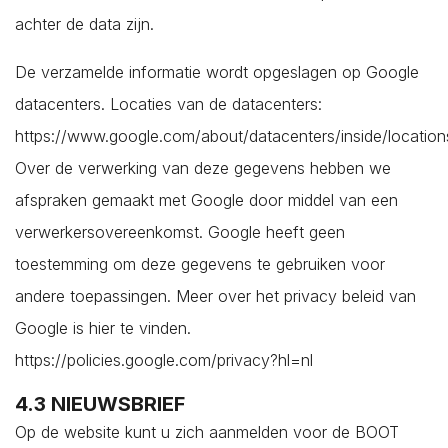
Wolphaartsdijk
achter de data zijn.
Yerseke
De verzamelde informatie wordt opgeslagen op Google
Zierikzee
datacenters. Locaties van de datacenters:
Zonnemaire
https://www.google.com/about/datacenters/inside/locations
Zoutelande
Over de verwerking van deze gegevens hebben we
Koop / Huur*
afspraken gemaakt met Google door middel van een
Koop
verwerkersovereenkomst. Google heeft geen
Huur
toestemming om deze gegevens te gebruiken voor
andere toepassingen. Meer over het privacy beleid van
Soort woning*
Google is hier te vinden.
https://policies.google.com/privacy?hl=nl
Type woning*
4.3 NIEUWSBRIEF
Op de website kunt u zich aanmelden voor de BOOT