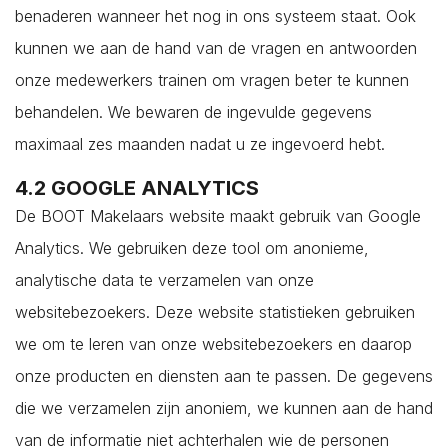
Sint Philipsland
benaderen wanneer het nog in ons systeem staat. Ook
Sint-Annaland
kunnen we aan de hand van de vragen en antwoorden
Sint-Maartensdijk
onze medewerkers trainen om vragen beter te kunnen
Sirjansland
behandelen. We bewaren de ingevulde gegevens
Stavenisse
maximaal zes maanden nadat u ze ingevoerd hebt.
Tholen
4.2 GOOGLE ANALYTICS
Veere
De BOOT Makelaars website maakt gebruik van Google
Vlissingen
Analytics. We gebruiken deze tool om anonieme,
Vrouwenpolder
analytische data te verzamelen van onze
Waarde
websitebezoekers. Deze website statistieken gebruiken
Wemeldinge
we om te leren van onze websitebezoekers en daarop
Westkapelle
onze producten en diensten aan te passen. De gegevens
Wilhelminadorp
die we verzamelen zijn anoniem, we kunnen aan de hand
Wissenkerke
van de informatie niet achterhalen wie de personen