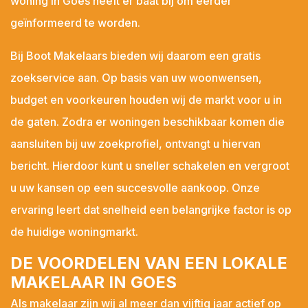
woning in Goes heeft er baat bij om eerder
Kruiningen
geïnformeerd te worden.
Kwadendamme
Lewedorp
Bij Boot Makelaars bieden wij daarom een gratis
Meliskerke
zoekservice aan. Op basis van uw woonwensen,
Middelburg
budget en voorkeuren houden wij de markt voor u in
Nieuw- en Sint Joosland
de gaten. Zodra er woningen beschikbaar komen die
Nieuwdorp
aansluiten bij uw zoekprofiel, ontvangt u hiervan
Nieuwerkerk
bericht. Hierdoor kunt u sneller schakelen en vergroot
Nisse
u uw kansen op een succesvolle aankoop. Onze
Noordgouwe
ervaring leert dat snelheid een belangrijke factor is op
Noordwelle
de huidige woningmarkt.
Oostdijk
DE VOORDELEN VAN EEN LOKALE
Oosterland
MAKELAAR IN GOES
Oostkapelle
Als makelaar zijn wij al meer dan vijftig jaar actief op