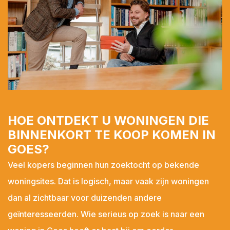
's-Heer Hendrikskinderen
's-Heerenhoek
Heinkenszand
Hoedekenskerke
Kamperland
Kapelle
Kats
HOE ONTDEKT U WONINGEN DIE
Kattendijke
BINNENKORT TE KOOP KOMEN IN
Kerkwerve
GOES?
Kloetinge
Veel kopers beginnen hun zoektocht op bekende
Kloetinge
woningsites. Dat is logisch, maar vaak zijn woningen
Kortgene
dan al zichtbaar voor duizenden andere
Koudekerke
geïnteresseerden. Wie serieus op zoek is naar een
Krabbendijke