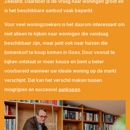
Zeeland. Daardoor is de vraag naar woningen groot en
Colijnsplaat
is het beschikbare aanbod vaak beperkt.
Domburg
Dreischor
Voor veel woningzoekers is het daarom interessant om
Driewegen
niet alleen te kijken naar woningen die vandaag
Ellemeet
beschikbaar zijn, maar juist ook naar huizen die
Ellewoutsdijk
binnenkort te koop komen in Goes. Door vooruit te
Gapinge
kijken ontstaat er meer keuze en bent u beter
Geersdijk
voorbereid wanneer uw ideale woning op de markt
Goes
verschijnt. Dat kan het verschil maken tussen
's-Gravenpolder
misgrijpen en succesvol
aankopen
.
Grijpskerke
Hansweert
's-Heer Abtskerke
's-Heer Arendskerke