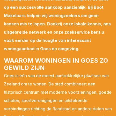
op een succesvolle aankoop aanzienlijk. Bij Boot
Makelaars helpen wij woningzoekers om geen
kansen mis te lopen. Dankzij onze lokale kennis, ons
uitgebreide netwerk en onze zoekservice bent u
vaak eerder op de hoogte van interessant
Plaatsen*
woningaanbod in Goes en omgeving.
Aagtekerke
WAAROM WONINGEN IN GOES ZO
Arnemuiden
GEWILD ZIJN
Baarland
Goes is één van de meest aantrekkelijke plaatsen van
Biggekerke
Zeeland om te wonen. De stad combineert een
Borssele
Lees hier onze
Privacy Policy
historisch centrum met moderne voorzieningen, goede
Brouwershaven
scholen, sportverenigingen en uitstekende
Bruinisse
verbindingen richting de Randstad en andere delen van
Burgh-Haamstede