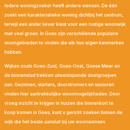
Sint Philipsland
Iedere woningzoeker heeft andere wensen. De één
Sint-Annaland
zoekt een karakteristieke woning dichtbij het centrum,
Sint-Maartensdijk
terwijl een ander liever kiest voor een rustige woonwijk
Sirjansland
met veel groen. In Goes zijn verschillende populaire
Stavenisse
woongebieden te vinden die elk hun eigen kenmerken
Tholen
hebben.
Veere
Wijken zoals Goes-Zuid, Goes-Oost, Goese Meer en
Vlissingen
de binnenstad trekken uiteenlopende doelgroepen
Vrouwenpolder
aan. Gezinnen, starters, doorstromers en senioren
Waarde
vinden hier aantrekkelijke woonmogelijkheden. Door
Wemeldinge
vroeg inzicht te krijgen in huizen die binnenkort te
Westkapelle
koop komen in Goes, kunt u gericht zoeken binnen de
Wilhelminadorp
wijk die het beste aansluit bij uw woonwensen.
Wissenkerke