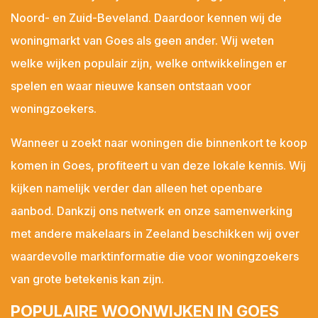
Oost-Souburg
Noord- en Zuid-Beveland. Daardoor kennen wij de
Oudelande
woningmarkt van Goes als geen ander. Wij weten
Oud-Vossemeer
welke wijken populair zijn, welke ontwikkelingen er
Ouwerkerk
spelen en waar nieuwe kansen ontstaan voor
Ovezande
woningzoekers.
Poortvliet
Wanneer u zoekt naar woningen die binnenkort te koop
Renesse
komen in Goes, profiteert u van deze lokale kennis. Wij
Rilland
kijken namelijk verder dan alleen het openbare
Ritthem
aanbod. Dankzij ons netwerk en onze samenwerking
Scharendijke
met andere makelaars in Zeeland beschikken wij over
Scherpenisse
waardevolle marktinformatie die voor woningzoekers
Schore
van grote betekenis kan zijn.
Serooskerke
Serooskerke
POPULAIRE WOONWIJKEN IN GOES