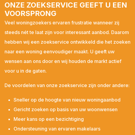
ONZE ZOEKSERVICE GEEFT U EEN
Wolphaartsdijk
VOORSPRONG
Yerseke
Veel woningzoekers ervaren frustratie wanneer zij
Zierikzee
steeds nét te laat zijn voor interessant aanbod. Daarom
Zonnemaire
hebben wij een zoekservice ontwikkeld die het zoeken
Zoutelande
naar een woning eenvoudiger maakt. U geeft uw
Koop / Huur*
wensen aan ons door en wij houden de markt actief
Koop
voor u in de gaten.
Huur
De voordelen van onze zoekservice zijn onder andere:
Soort woning*
Sneller op de hoogte van nieuw woningaanbod
Gericht zoeken op basis van uw woonwensen
Meer kans op een bezichtiging
Type woning*
Ondersteuning van ervaren makelaars