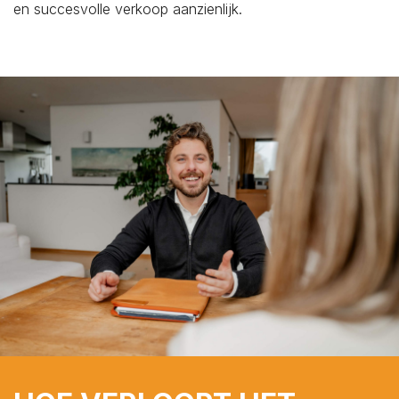
en succesvolle verkoop aanzienlijk.
Wolphaartsdijk
Yerseke
Zierikzee
Zonnemaire
Zoutelande
Koop / Huur*
Koop
Huur
Soort woning*
Type woning*