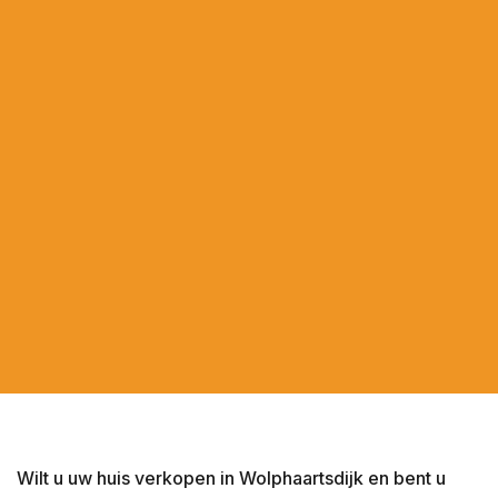
Colijnsplaat
Domburg
Dreischor
Driewegen
Ellemeet
Ellewoutsdijk
Gapinge
Geersdijk
Goes
's-Gravenpolder
Grijpskerke
Hansweert
's-Heer Abtskerke
's-Heer Arendskerke
Wilt u uw huis verkopen in Wolphaartsdijk en bent u