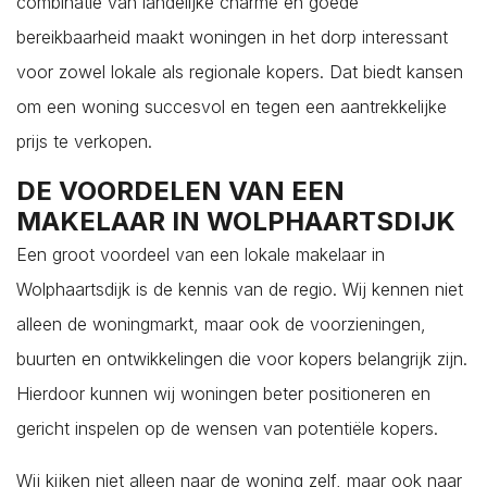
combinatie van landelijke charme en goede
Oost-Souburg
bereikbaarheid maakt woningen in het dorp interessant
Oudelande
voor zowel lokale als regionale kopers. Dat biedt kansen
Oud-Vossemeer
om een woning succesvol en tegen een aantrekkelijke
Ouwerkerk
prijs te verkopen.
Ovezande
DE VOORDELEN VAN EEN
Poortvliet
MAKELAAR IN WOLPHAARTSDIJK
Renesse
Een groot voordeel van een lokale makelaar in
Rilland
Wolphaartsdijk is de kennis van de regio. Wij kennen niet
Ritthem
alleen de woningmarkt, maar ook de voorzieningen,
Scharendijke
buurten en ontwikkelingen die voor kopers belangrijk zijn.
Scherpenisse
Hierdoor kunnen wij woningen beter positioneren en
Schore
gericht inspelen op de wensen van potentiële kopers.
Serooskerke
Serooskerke
Wij kijken niet alleen naar de woning zelf, maar ook naar