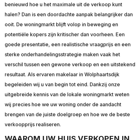
's-Heer Hendrikskinderen
benieuwd hoe u het maximale uit de verkoop kunt
's-Heerenhoek
halen? Dan is een doordachte aanpak belangrijker dan
Heinkenszand
ooit. De woningmarkt blijft volop in beweging en
Hoedekenskerke
potentiële kopers zijn kritischer dan voorheen. Een
Kamperland
goede presentatie, een realistische vraagprijs en een
Kapelle
sterke onderhandelingsstrategie maken vaak het
Kats
verschil tussen een gewone verkoop en een uitstekend
Kattendijke
resultaat. Als ervaren makelaar in Wolphaartsdijk
Kerkwerve
begeleiden wij u van begin tot eind. Dankzij onze
Kloetinge
uitgebreide kennis van de lokale woningmarkt weten
Kloetinge
wij precies hoe we uw woning onder de aandacht
Kortgene
brengen van de juiste doelgroep en hoe we de beste
Koudekerke
verkoopprijs realiseren.
Krabbendijke
WAAROM UW HUIS VERKOPEN IN