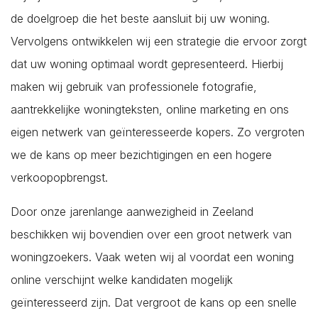
Sint Philipsland
de doelgroep die het beste aansluit bij uw woning.
Sint-Annaland
Vervolgens ontwikkelen wij een strategie die ervoor zorgt
Sint-Maartensdijk
dat uw woning optimaal wordt gepresenteerd. Hierbij
Sirjansland
maken wij gebruik van professionele fotografie,
Stavenisse
aantrekkelijke woningteksten, online marketing en ons
Tholen
eigen netwerk van geïnteresseerde kopers. Zo vergroten
Veere
we de kans op meer bezichtigingen en een hogere
Vlissingen
verkoopopbrengst.
Vrouwenpolder
Door onze jarenlange aanwezigheid in Zeeland
Waarde
beschikken wij bovendien over een groot netwerk van
Wemeldinge
woningzoekers. Vaak weten wij al voordat een woning
Westkapelle
online verschijnt welke kandidaten mogelijk
Wilhelminadorp
geïnteresseerd zijn. Dat vergroot de kans op een snelle
Wissenkerke