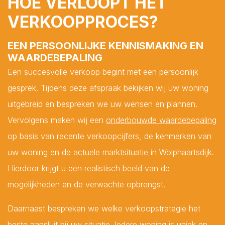
HOE VERLOOPT HET
VERKOOPPROCES?
Minimum prijs*
EEN PERSOONLIJKE KENNISMAKING EN
WAARDEBEPALING
Maximum prijs*
Een succesvolle verkoop begint met een persoonlijk
gesprek. Tijdens deze afspraak bekijken wij uw woning
Minimum aantal slaapkamers*
uitgebreid en bespreken we uw wensen en plannen.
Vervolgens maken wij een
onderbouwde waardebepaling
op basis van recente verkoopcijfers, de kenmerken van
uw woning en de actuele marktsituatie in Wolphaartsdijk.
Wensen*
Hierdoor krijgt u een realistisch beeld van de
mogelijkheden en de verwachte opbrengst.
Daarnaast bespreken we welke verkoopstrategie het
Opmerkingen
beste aansluit bij uw situatie. Iedere woning is uniek en