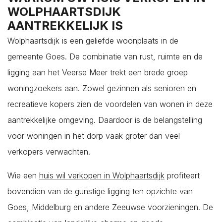
Kruiningen
WOLPHAARTSDIJK
Kwadendamme
AANTREKKELIJK IS
Lewedorp
Wolphaartsdijk is een geliefde woonplaats in de
Meliskerke
gemeente Goes. De combinatie van rust, ruimte en de
Middelburg
ligging aan het Veerse Meer trekt een brede groep
Nieuw- en Sint Joosland
woningzoekers aan. Zowel gezinnen als senioren en
Nieuwdorp
recreatieve kopers zien de voordelen van wonen in deze
Nieuwerkerk
aantrekkelijke omgeving. Daardoor is de belangstelling
Nisse
voor woningen in het dorp vaak groter dan veel
Noordgouwe
verkopers verwachten.
Noordwelle
Wie een
huis wil verkopen in Wolphaartsdijk
profiteert
Oostdijk
bovendien van de gunstige ligging ten opzichte van
Oosterland
Goes, Middelburg en andere Zeeuwse voorzieningen. De
Oostkapelle