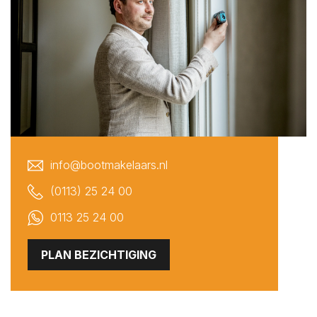
Sint Philipsland
Sint-Annaland
Sint-Maartensdijk
Sirjansland
Stavenisse
Tholen
Veere
info@bootmakelaars.nl
Vlissingen
Vrouwenpolder
(0113) 25 24 00
Waarde
0113 25 24 00
Wemeldinge
PLAN BEZICHTIGING
Westkapelle
Wilhelminadorp
Wissenkerke