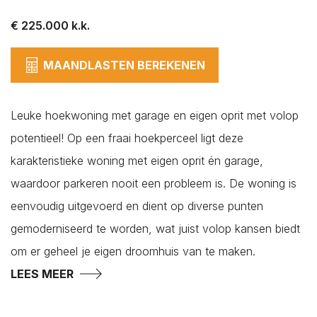
€ 225.000 k.k.
MAANDLASTEN BEREKENEN
Leuke hoekwoning met garage en eigen oprit met volop
Plaatsen*
potentieel! Op een fraai hoekperceel ligt deze
Aagtekerke
karakteristieke woning met eigen oprit én garage,
Arnemuiden
waardoor parkeren nooit een probleem is. De woning is
Baarland
eenvoudig uitgevoerd en dient op diverse punten
Biggekerke
gemoderniseerd te worden, wat juist volop kansen biedt
Borssele
Lees hier onze
Lees hier onze
Privacy Policy
Privacy Policy
om er geheel je eigen droomhuis van te maken.
Brouwershaven
LEES MEER
Bruinisse
Burgh-Haamstede