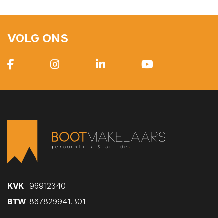
VOLG ONS
Lees hier onze
Privacy Policy
KVK
96912340
BTW
867829941.B01