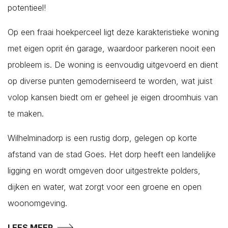
's-Heer Hendrikskinderen
potentieel!
's-Heerenhoek
Op een fraai hoekperceel ligt deze karakteristieke woning
Heinkenszand
met eigen oprit én garage, waardoor parkeren nooit een
Hoedekenskerke
probleem is. De woning is eenvoudig uitgevoerd en dient
Kamperland
op diverse punten gemoderniseerd te worden, wat juist
Kapelle
volop kansen biedt om er geheel je eigen droomhuis van
Kats
te maken.
Kattendijke
Kerkwerve
Wilhelminadorp is een rustig dorp, gelegen op korte
Kloetinge
afstand van de stad Goes. Het dorp heeft een landelijke
Kloetinge
ligging en wordt omgeven door uitgestrekte polders,
Kortgene
dijken en water, wat zorgt voor een groene en open
Koudekerke
woonomgeving.
Krabbendijke
LEES MEER