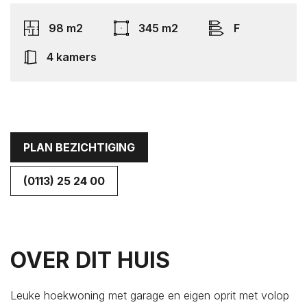
Colijnsplaat
98 m2
345 m2
F
Domburg
Dreischor
4 kamers
Driewegen
Ellemeet
Ellewoutsdijk
Gapinge
PLAN BEZICHTIGING
Geersdijk
(0113) 25 24 00
Goes
's-Gravenpolder
Grijpskerke
Hansweert
OVER DIT HUIS
's-Heer Abtskerke
's-Heer Arendskerke
Leuke hoekwoning met garage en eigen oprit met volop