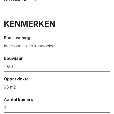
Kruiningen
Kwadendamme
Lewedorp
KENMERKEN
Meliskerke
Middelburg
Soort woning
Nieuw- en Sint Joosland
twee onder een kapwoning
Nieuwdorp
Bouwjaar
Nieuwerkerk
1930
Nisse
Noordgouwe
Oppervlakte
Noordwelle
98 m2
Oostdijk
Aantal kamers
Oosterland
4
Oostkapelle