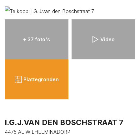
PLAN BEZICHTIGING
PLAN EEN AFSPRAAK
+ 37 foto's
Video
ZOEKOPDRACHT
PLAATSEN
Plattegronden
I.G.J.VAN DEN BOSCHSTRAAT 7
4475 AL WILHELMINADORP