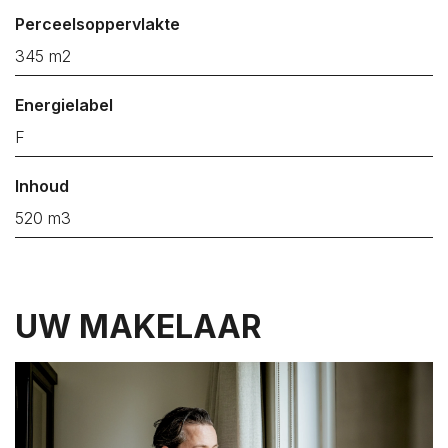
Oost-Souburg
Perceelsoppervlakte
Oudelande
345 m2
Oud-Vossemeer
Energielabel
Ouwerkerk
F
Ovezande
Poortvliet
Inhoud
Renesse
520 m3
Rilland
Ritthem
Scharendijke
UW MAKELAAR
Scherpenisse
Schore
Serooskerke
Serooskerke