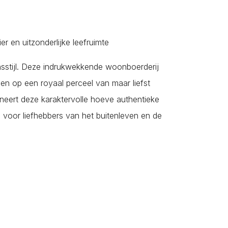
Nieuw- en Sint Joosland
Nieuwdorp
Nieuwerkerk
er en uitzonderlijke leefruimte
Nisse
sstijl. Deze indrukwekkende woonboerderij
Noordgouwe
gen op een royaal perceel van maar liefst
Noordwelle
eert deze karaktervolle hoeve authentieke
Oostdijk
voor liefhebbers van het buitenleven en de
Oosterland
Oostkapelle
Oost-Souburg
Oudelande
Oud-Vossemeer
Ouwerkerk
Ovezande