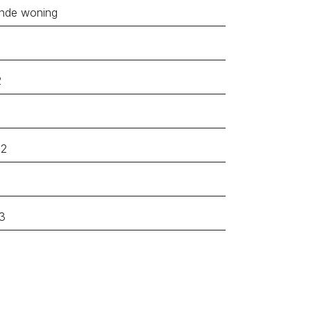
Poortvliet
ande woning
2
m2
3