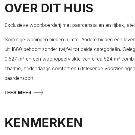
OVER DIT HUIS
Ellewoutsdijk
Gapinge
Geersdijk
Exclusieve woonboerderij met paardenstallen en rijbak, ateli
Goes
Sommige woningen bieden ruimte. Andere bieden een leven
's-Gravenpolder
uit 1880 behoort zonder twijfel tot beide categorieën. Gele
Grijpskerke
9.527 m² en een woonoppervlakte van circa 524 m² combin
Hansweert
charme, hedendaags comfort en uitstekende voorzieningen 
's-Heer Abtskerke
paardensport.
's-Heer Arendskerke
's-Heer Hendrikskinderen
LEES MEER
's-Heerenhoek
Heinkenszand
KENMERKEN
Hoedekenskerke
Kamperland