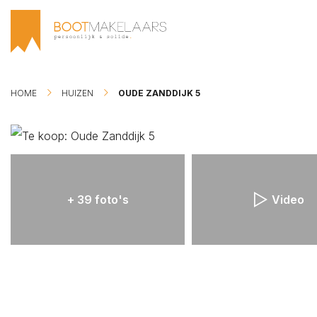
HOME
HUIZEN
OUDE ZANDDIJK 5
PLAN BEZICHTIGING
PLAN EEN AFSPRAAK
ZOEKOPDRACHT PLA
+ 39 foto's
Video