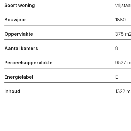
Kapelle
Soort woning
vrijsta
Bouwjaar
1880
Koop / Huur*
Koop
Huur
Oppervlakte
378 m
Soort woning*
Aantal kamers
8
Type woning*
Perceelsoppervlakte
9527 
Energielabel
Minimum prijs*
E
Inhoud
1322 m
Maximum prijs*
Minimum aantal
slaapkamers*