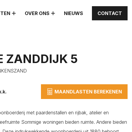
STEN
OVER ONS
NIEUWS
CONTACT
 ZANDDIJK 5
INKENSZAND
.k.
MAANDLASTEN BEREKENEN
nboerderij met paardenstallen en rijbak, atelier en
e leefruimte Sommige woningen bieden ruimte. Andere bieden
jl. Deze indrukwekkende woonboerderij uit 1880 behoort