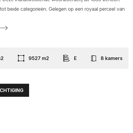
l tot beide categorieën. Gelegen op een royaal perceel van
Renesse
Rilland
Ritthem
y
y
Scharendijke
Scherpenisse
m2
9527 m2
E
8 kamers
Schore
Serooskerke
Serooskerke
ICHTIGING
Sint Philipsland
Sint-Annaland
Sint-Maartensdijk
Sirjansland
Stavenisse