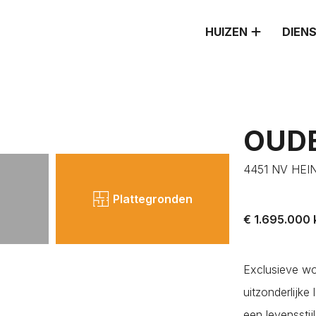
HUIZEN
DIEN
OUDE
4451 NV HE
ATSEN
Plattegronden
€ 1.695.000 k
Exclusieve woo
uitzonderlijk
een levenssti