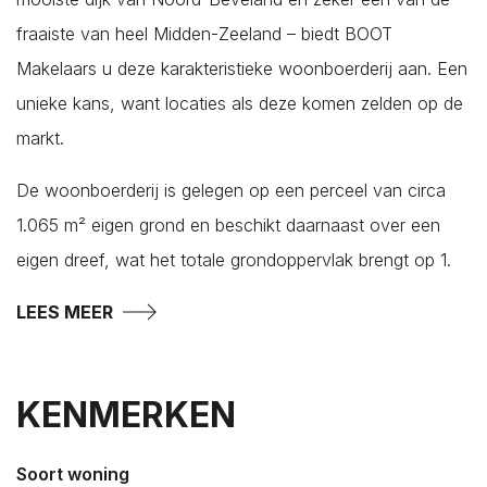
's-Heer Hendrikskinderen
fraaiste van heel Midden-Zeeland – biedt BOOT
's-Heerenhoek
Makelaars u deze karakteristieke woonboerderij aan. Een
Heinkenszand
unieke kans, want locaties als deze komen zelden op de
Hoedekenskerke
markt.
Kamperland
Kapelle
De woonboerderij is gelegen op een perceel van circa
Kats
1.065 m² eigen grond en beschikt daarnaast over een
Kattendijke
eigen dreef, wat het totale grondoppervlak brengt op 1.
Kerkwerve
LEES MEER
Kloetinge
Kloetinge
Kortgene
KENMERKEN
Koudekerke
Krabbendijke
Soort woning