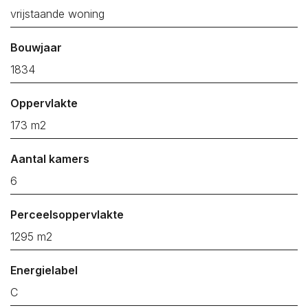
Kruiningen
vrijstaande woning
Kwadendamme
Bouwjaar
Lewedorp
1834
Meliskerke
Middelburg
Oppervlakte
Nieuw- en Sint Joosland
173 m2
Nieuwdorp
Aantal kamers
Nieuwerkerk
6
Nisse
Noordgouwe
Perceelsoppervlakte
Noordwelle
1295 m2
Oostdijk
Energielabel
Oosterland
C
Oostkapelle