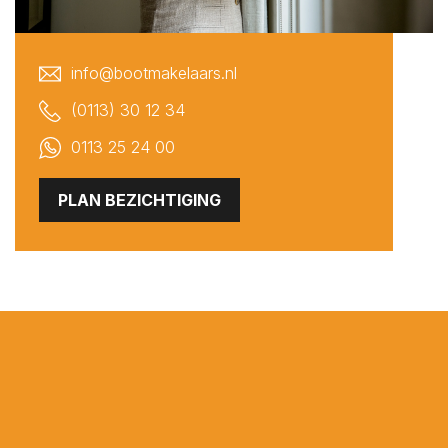
Sint Philipsland
Sint-Annaland
info@bootmakelaars.nl
Sint-Maartensdijk
Sirjansland
(0113) 30 12 34
Stavenisse
0113 25 24 00
Tholen
PLAN BEZICHTIGING
Veere
Vlissingen
Vrouwenpolder
Waarde
Wemeldinge
Westkapelle
Wilhelminadorp
Wissenkerke