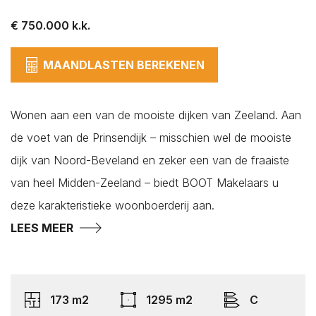
€ 750.000 k.k.
MAANDLASTEN BEREKENEN
Wonen aan een van de mooiste dijken van Zeeland. Aan
Plaatsen*
de voet van de Prinsendijk – misschien wel de mooiste
Aagtekerke
dijk van Noord-Beveland en zeker een van de fraaiste
Arnemuiden
van heel Midden-Zeeland – biedt BOOT Makelaars u
Baarland
deze karakteristieke woonboerderij aan.
Biggekerke
LEES MEER
Borssele
Lees hier onze
Lees hier onze
Privacy Policy
Privacy Policy
Brouwershaven
Bruinisse
173 m2
1295 m2
C
Burgh-Haamstede