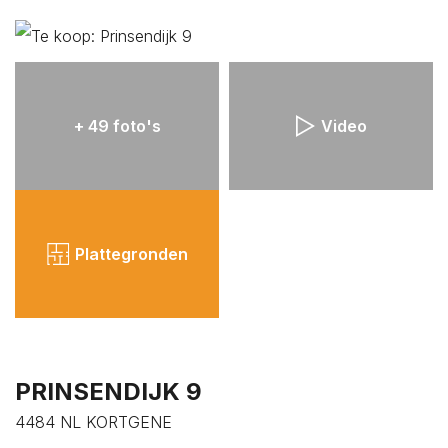
PLAN BEZICHTIGING
PLAN EEN AFSPRAAK
+ 49 foto's
Video
ZOEKOPDRACHT
PLAATSEN
Plattegronden
PRINSENDIJK 9
4484 NL KORTGENE