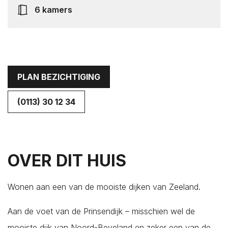
Colijnsplaat
6 kamers
Domburg
Dreischor
Driewegen
Ellemeet
PLAN BEZICHTIGING
Ellewoutsdijk
(0113) 30 12 34
Gapinge
Geersdijk
Goes
's-Gravenpolder
OVER DIT HUIS
Grijpskerke
Hansweert
Wonen aan een van de mooiste dijken van Zeeland.
's-Heer Abtskerke
Aan de voet van de Prinsendijk – misschien wel de
's-Heer Arendskerke
mooiste dijk van Noord-Beveland en zeker een van de