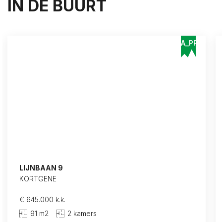
IN DE BUURT
Minimum prijs*
A_PPP
Maximum prijs*
Minimum aantal slaapkamers*
Wensen*
LIJNBAAN 9
KORTGENE
€ 645.000 k.k.
Opmerkingen
91 m2
2 kamers