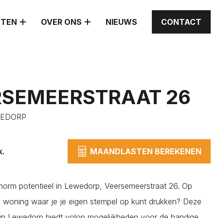
STEN
OVER ONS
NIEUWS
CONTACT
RSEMEERSTRAAT 26
WEDORP
k.
MAANDLASTEN BEREKENEN
orm potentieel in Lewedorp, Veersemeerstraat 26. Op
 woning waar je je eigen stempel op kunt drukken? Deze
in Lewedorp biedt volop mogelijkheden voor de handige