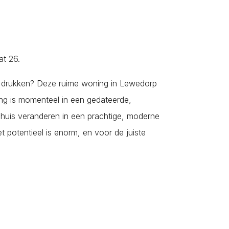
Nieuw- en Sint Joosland
Nieuwdorp
Nieuwerkerk
Nisse
at 26.
Noordgouwe
t drukken? Deze ruime woning in Lewedorp
Noordwelle
ng is momenteel in een gedateerde,
Oostdijk
 huis veranderen in een prachtige, moderne
Oosterland
t potentieel is enorm, en voor de juiste
Oostkapelle
Oost-Souburg
Oudelande
Oud-Vossemeer
Ouwerkerk
Ovezande