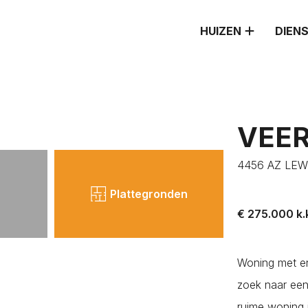
HUIZEN
DIEN
VEE
4456 AZ LE
ATSEN
Plattegronden
€ 275.000 k.
Woning met en
zoek naar een
ruime woning 