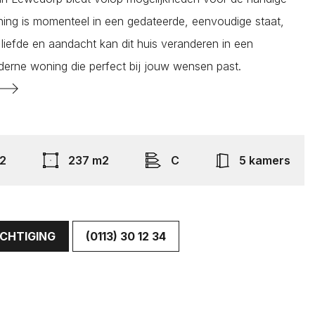
ing is momenteel in een gedateerde, eenvoudige staat,
Renesse
liefde en aandacht kan dit huis veranderen in een
Rilland
derne woning die perfect bij jouw wensen past.
Ritthem
y
y
Scharendijke
Scherpenisse
Schore
2
237 m2
C
5 kamers
Serooskerke
Serooskerke
Sint Philipsland
ICHTIGING
Sint-Annaland
(0113) 30 12 34
Sint-Maartensdijk
Sirjansland
Stavenisse