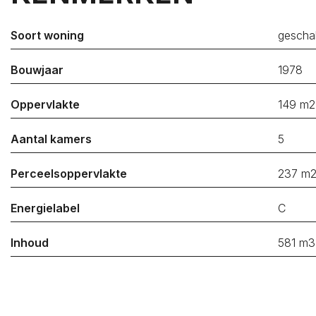
Kapelle
Soort woning
gescha
Koop / Huur*
Koop
Bouwjaar
1978
Huur
Oppervlakte
149 m2
Soort woning*
Aantal kamers
5
Type woning*
Perceelsoppervlakte
237 m
Minimum prijs*
Energielabel
C
Maximum prijs*
Inhoud
581 m3
Minimum aantal
slaapkamers*