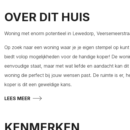
Ellewoutsdijk
OVER DIT HUIS
Gapinge
Geersdijk
Goes
Woning met enorm potentieel in Lewedorp, Veersemeerstra
's-Gravenpolder
Op zoek naar een woning waar je je eigen stempel op kun
Grijpskerke
biedt volop mogelijkheden voor de handige koper! De woni
Hansweert
eenvoudige staat, maar met wat liefde en aandacht kan dit
's-Heer Abtskerke
woning die perfect bij jouw wensen past. De ruimte is er, he
's-Heer Arendskerke
koper is dit een geweldige kans.
's-Heer Hendrikskinderen
's-Heerenhoek
LEES MEER
Heinkenszand
Hoedekenskerke
KENMERKEN
Kamperland