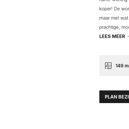
koper! De won
Kats
maar met wat 
Kattendijke
prachtige, mo
Kerkwerve
Lees hier onze
Lees hier onze
Privacy Polic
Privacy Polic
LEES MEER
Kloetinge
Kloetinge
Kortgene
149 m
Koudekerke
Krabbendijke
Kruiningen
Kwadendamme
PLAN BEZ
Lewedorp
Meliskerke
Middelburg