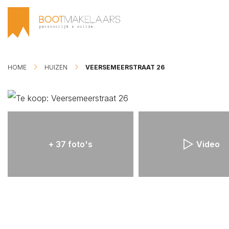
HOME
HUIZEN
VEERSEMEERSTRAAT 26
PLAN BEZICHTIGING
PLAN EEN AFSPRAAK
ZOEKOPDRACHT PLA
+ 37 foto's
Video