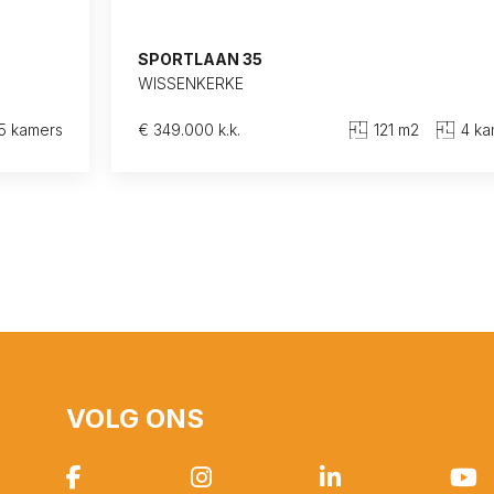
SPORTLAAN 35
WISSENKERKE
5 kamers
€ 349.000 k.k.
121 m2
4 ka
VOLG ONS