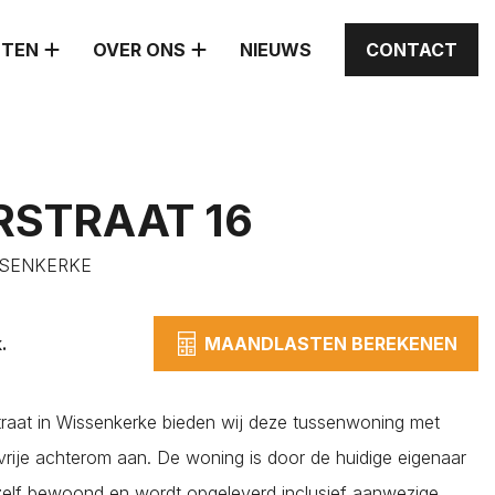
STEN
OVER ONS
NIEUWS
CONTACT
STRAAT 16
SSENKERKE
.
MAANDLASTEN BEREKENEN
raat in Wissenkerke bieden wij deze tussenwoning met
 vrije achterom aan. De woning is door de huidige eigenaar
 zelf bewoond en wordt opgeleverd inclusief aanwezige