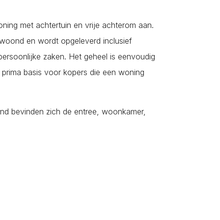
Nieuw- en Sint Joosland
Nieuwdorp
ning met achtertuin en vrije achterom aan.
Nieuwerkerk
bewoond en wordt opgeleverd inclusief
Nisse
persoonlijke zaken. Het geheel is eenvoudig
Noordgouwe
 prima basis voor kopers die een woning
Noordwelle
Oostdijk
ond bevinden zich de entree, woonkamer,
Oosterland
Oostkapelle
Oost-Souburg
Oudelande
Oud-Vossemeer
Ouwerkerk
Ovezande