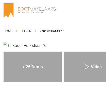
HOME
HUIZEN
VOORSTRAAT 16
PLAN BEZICHTIGING
PLAN EEN AFSPRAAK
ZOEKOPDRACHT PLA
+ 25 foto's
Video