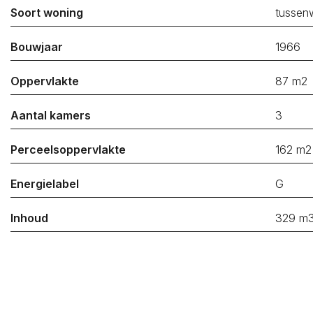
Kapelle
Soort woning
tussen
Bouwjaar
1966
Koop / Huur*
Koop
Huur
Oppervlakte
87 m2
Soort woning*
Aantal kamers
3
Type woning*
Perceelsoppervlakte
162 m2
Energielabel
Minimum prijs*
G
Inhoud
329 m
Maximum prijs*
Minimum aantal
slaapkamers*