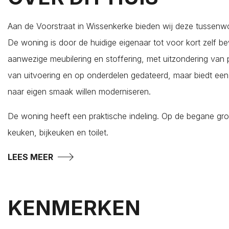
Ellewoutsdijk
Gapinge
Aan de Voorstraat in Wissenkerke bieden wij deze tussenwo
Geersdijk
De woning is door de huidige eigenaar tot voor kort zelf 
Goes
aanwezige meubilering en stoffering, met uitzondering van 
's-Gravenpolder
van uitvoering en op onderdelen gedateerd, maar biedt een
Grijpskerke
naar eigen smaak willen moderniseren.
Hansweert
De woning heeft een praktische indeling. Op de begane gr
's-Heer Abtskerke
keuken, bijkeuken en toilet.
's-Heer Arendskerke
's-Heer Hendrikskinderen
LEES MEER
's-Heerenhoek
Heinkenszand
KENMERKEN
Hoedekenskerke
Kamperland