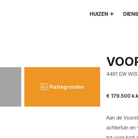
HUIZEN
DIEN
VOOR
4491 EW WI
ATSEN
Plattegronden
€ 179.500 k.k
Aan de Voorst
achtertuin en
tot voor kort