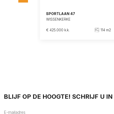
SPORTLAAN 47
WISSENKERKE
m2
3 kamers
€ 425.000 k.k.
114 m2
BLIJF OP DE HOOGTE! SCHRIJF U I