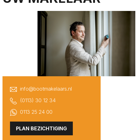
Tholen
Veere
Vlissingen
Vrouwenpolder
Waarde
Wemeldinge
Westkapelle
Wilhelminadorp
Wissenkerke
info@bootmakelaars.nl
Wolphaartsdijk
(0113) 30 12 34
Yerseke
0113 25 24 00
Zierikzee
Zonnemaire
PLAN BEZICHTIGING
Zoutelande