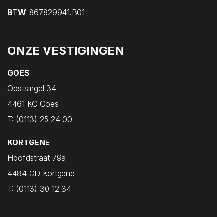
Oost-Souburg
BTW
867829941.B01
Oudelande
Oud-Vossemeer
ONZE VESTIGINGEN
Ouwerkerk
Ovezande
GOES
Poortvliet
Oostsingel 34
Renesse
4461 KC Goes
Rilland
T:
(0113) 25 24 00
Ritthem
KORTGENE
Scharendijke
Hoofdstraat 79a
Scherpenisse
4484 CD Kortgene
Schore
T:
(0113) 30 12 34
Serooskerke
Serooskerke