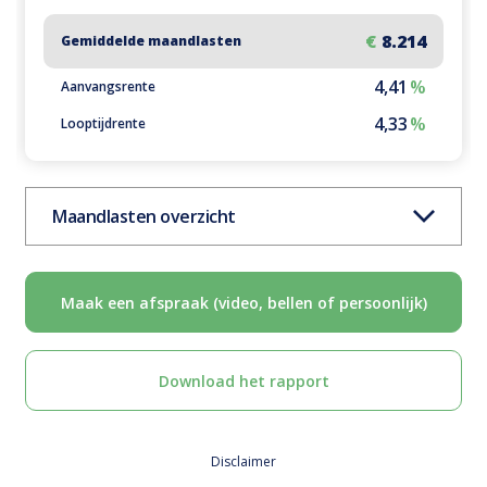
Plaatsen*
Aagtekerke
Arnemuiden
Baarland
Biggekerke
Borssele
Lees hier onze
Privacy Policy
Brouwershaven
Bruinisse
Burgh-Haamstede