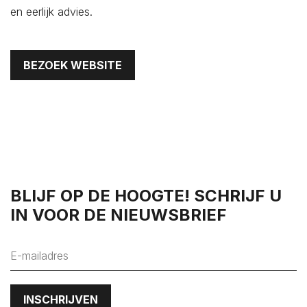
's-Heer Hendrikskinderen
en eerlijk advies.
's-Heerenhoek
Heinkenszand
BEZOEK WEBSITE
Hoedekenskerke
Kamperland
Kapelle
Kats
Kattendijke
Kerkwerve
BLIJF OP DE HOOGTE! SCHRIJF U
Kloetinge
IN VOOR DE NIEUWSBRIEF
Kloetinge
Kortgene
Koudekerke
Krabbendijke