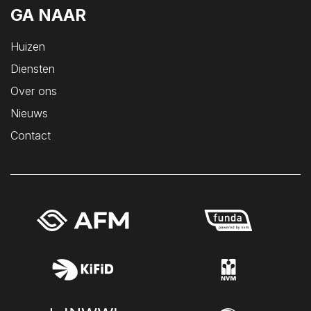
Sint Philipsland
GA NAAR
Sint-Annaland
Huizen
Sint-Maartensdijk
Diensten
Sirjansland
Over ons
Stavenisse
Nieuws
Tholen
Contact
Veere
Vlissingen
Vrouwenpolder
Waarde
Wemeldinge
Westkapelle
Wilhelminadorp
Wissenkerke