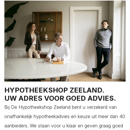
Colijnsplaat
Domburg
Dreischor
Driewegen
Ellemeet
Ellewoutsdijk
Gapinge
Geersdijk
Goes
's-Gravenpolder
HYPOTHEEKSHOP ZEELAND.
Grijpskerke
UW ADRES VOOR GOED ADVIES.
Hansweert
Bij De Hypotheekshop Zeeland bent u verzekerd van
's-Heer Abtskerke
onafhankelijk hypotheekadvies en keuze uit meer dan 40
's-Heer Arendskerke
aanbieders. We staan voor u klaar en geven graag goed