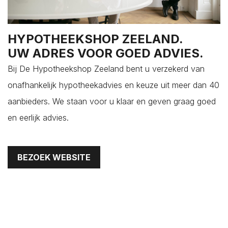
Colijnsplaat
Domburg
HYPOTHEEKSHOP ZEELAND.
Dreischor
UW ADRES VOOR GOED ADVIES.
Driewegen
Bij De Hypotheekshop Zeeland bent u verzekerd van
Ellemeet
onafhankelijk hypotheekadvies en keuze uit meer dan 40
Ellewoutsdijk
aanbieders. We staan voor u klaar en geven graag goed
Gapinge
en eerlijk advies.
Geersdijk
Goes
's-Gravenpolder
BEZOEK WEBSITE
Grijpskerke
Hansweert
's-Heer Abtskerke
's-Heer Arendskerke