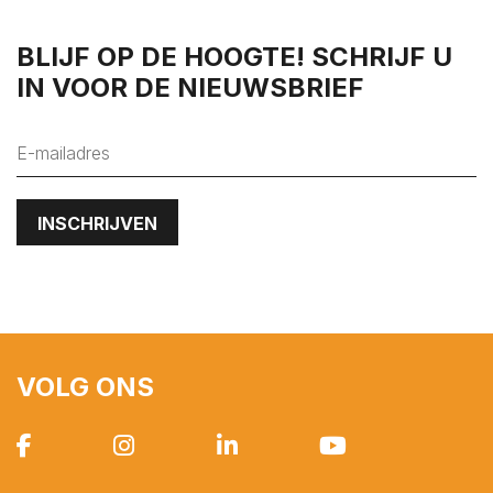
's-Heer Hendrikskinderen
's-Heerenhoek
BLIJF OP DE HOOGTE! SCHRIJF U
IN VOOR DE NIEUWSBRIEF
Heinkenszand
Hoedekenskerke
Kamperland
Kapelle
Kats
Kattendijke
Kerkwerve
Kloetinge
Kloetinge
VOLG ONS
Kortgene
Koudekerke
Krabbendijke