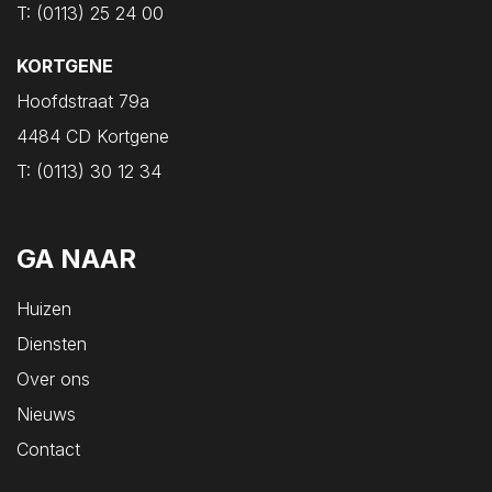
T:
(0113) 25 24 00
Oost-Souburg
Oudelande
KORTGENE
Oud-Vossemeer
Hoofdstraat 79a
Ouwerkerk
4484 CD Kortgene
Ovezande
T:
(0113) 30 12 34
Poortvliet
Renesse
GA NAAR
Rilland
Ritthem
Huizen
Scharendijke
Diensten
Scherpenisse
Over ons
Schore
Nieuws
Serooskerke
Contact
Serooskerke