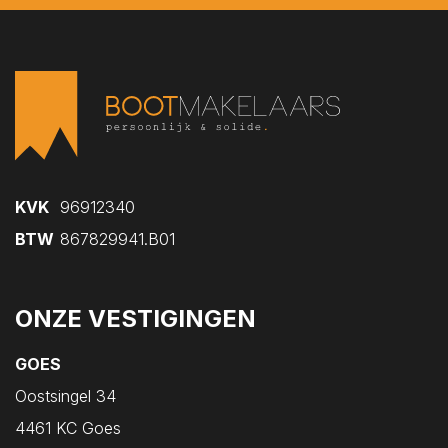
Kruiningen
Kwadendamme
Lewedorp
Meliskerke
Middelburg
Nieuw- en Sint Joosland
Nieuwdorp
KVK
96912340
Nieuwerkerk
BTW
867829941.B01
Nisse
Noordgouwe
ONZE VESTIGINGEN
Noordwelle
GOES
Oostdijk
Oostsingel 34
Oosterland
4461 KC Goes
Oostkapelle