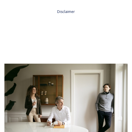
Plaatsen*
Aagtekerke
Arnemuiden
Baarland
Biggekerke
Borssele
Lees hier onze
Privacy Policy
Brouwershaven
Bruinisse
Burgh-Haamstede