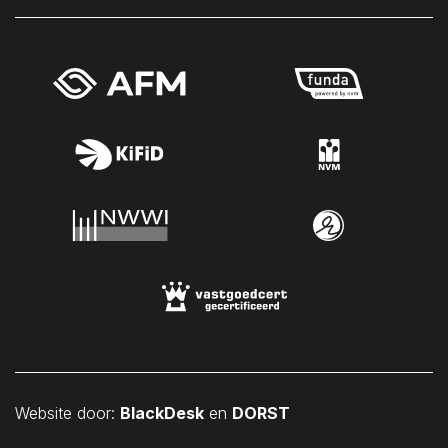
Sint Philipsland
Sint-Annaland
Sint-Maartensdijk
Sirjansland
Stavenisse
Tholen
Veere
Vlissingen
Vrouwenpolder
Waarde
Wemeldinge
Westkapelle
Wilhelminadorp
Website door:
BlackDesk
en
DORST
Wissenkerke