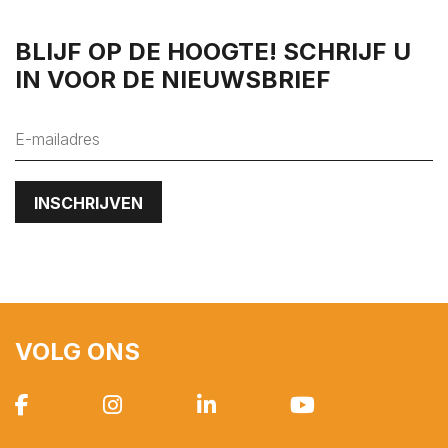
's-Heer Hendrikskinderen
's-Heerenhoek
BLIJF OP DE HOOGTE! SCHRIJF U
IN VOOR DE NIEUWSBRIEF
Heinkenszand
Hoedekenskerke
Kamperland
Kapelle
Kats
Kattendijke
Kerkwerve
Kloetinge
Kloetinge
VOLG ONS
Kortgene
Koudekerke
Krabbendijke