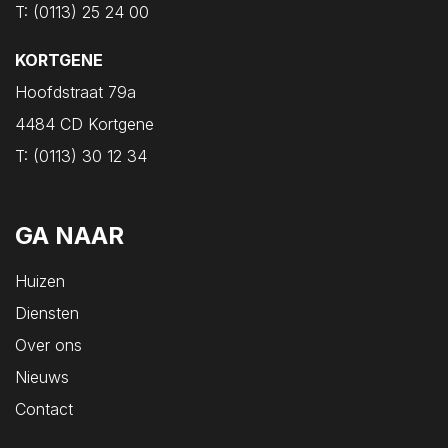
T:
(0113) 25 24 00
Oost-Souburg
Oudelande
KORTGENE
Oud-Vossemeer
Hoofdstraat 79a
Ouwerkerk
4484 CD Kortgene
Ovezande
T:
(0113) 30 12 34
Poortvliet
Renesse
GA NAAR
Rilland
Ritthem
Huizen
Scharendijke
Diensten
Scherpenisse
Over ons
Schore
Nieuws
Serooskerke
Contact
Serooskerke