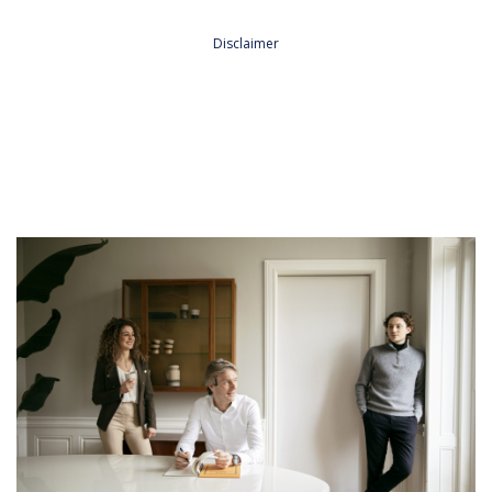
Plaatsen*
Aagtekerke
Arnemuiden
Baarland
Biggekerke
Borssele
Lees hier onze
Privacy Policy
Brouwershaven
Bruinisse
Burgh-Haamstede