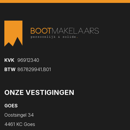
Kruiningen
Kwadendamme
Lewedorp
Meliskerke
Middelburg
Nieuw- en Sint Joosland
Nieuwdorp
KVK
96912340
Nieuwerkerk
BTW
867829941.B01
Nisse
Noordgouwe
ONZE VESTIGINGEN
Noordwelle
GOES
Oostdijk
Oostsingel 34
Oosterland
4461 KC Goes
Oostkapelle