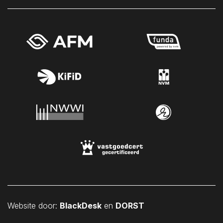
Sint Philipsland
Sint-Annaland
Sint-Maartensdijk
Sirjansland
Stavenisse
Tholen
Veere
Vlissingen
Vrouwenpolder
Waarde
Wemeldinge
Westkapelle
Wilhelminadorp
Website door:
BlackDesk
en
DORST
Wissenkerke