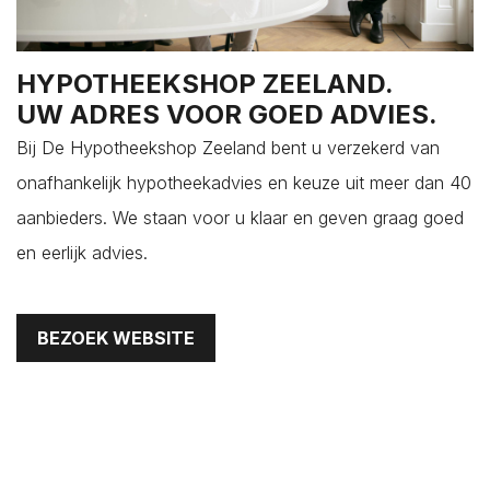
Colijnsplaat
Domburg
HYPOTHEEKSHOP ZEELAND.
Dreischor
UW ADRES VOOR GOED ADVIES.
Driewegen
Bij De Hypotheekshop Zeeland bent u verzekerd van
Ellemeet
onafhankelijk hypotheekadvies en keuze uit meer dan 40
Ellewoutsdijk
aanbieders. We staan voor u klaar en geven graag goed
Gapinge
en eerlijk advies.
Geersdijk
Goes
's-Gravenpolder
BEZOEK WEBSITE
Grijpskerke
Hansweert
's-Heer Abtskerke
's-Heer Arendskerke