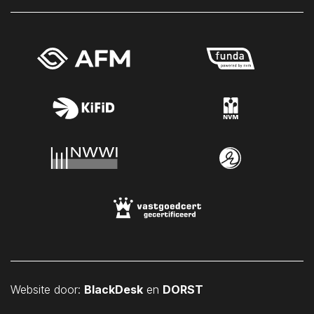
Sint Philipsland
Sint-Annaland
Sint-Maartensdijk
Sirjansland
Stavenisse
Tholen
Veere
Vlissingen
Vrouwenpolder
Waarde
Wemeldinge
Westkapelle
Wilhelminadorp
Website door:
BlackDesk
en
DORST
Wissenkerke