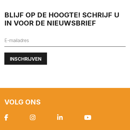
's-Heer Hendrikskinderen
's-Heerenhoek
BLIJF OP DE HOOGTE! SCHRIJF U
IN VOOR DE NIEUWSBRIEF
Heinkenszand
Hoedekenskerke
Kamperland
Kapelle
Kats
Kattendijke
Kerkwerve
Kloetinge
Kloetinge
VOLG ONS
Kortgene
Koudekerke
Krabbendijke