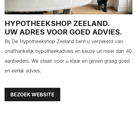
Colijnsplaat
Domburg
HYPOTHEEKSHOP ZEELAND.
Dreischor
UW ADRES VOOR GOED ADVIES.
Driewegen
Bij De Hypotheekshop Zeeland bent u verzekerd van
Ellemeet
onafhankelijk hypotheekadvies en keuze uit meer dan 40
Ellewoutsdijk
aanbieders. We staan voor u klaar en geven graag goed
Gapinge
en eerlijk advies.
Geersdijk
Goes
's-Gravenpolder
BEZOEK WEBSITE
Grijpskerke
Hansweert
's-Heer Abtskerke
's-Heer Arendskerke