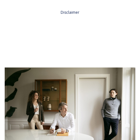
Plaatsen*
Aagtekerke
Arnemuiden
Baarland
Biggekerke
Borssele
Lees hier onze
Privacy Policy
Brouwershaven
Bruinisse
Burgh-Haamstede