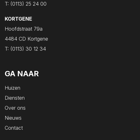
T:
(0113) 25 24 00
Oost-Souburg
Oudelande
KORTGENE
Oud-Vossemeer
Hoofdstraat 79a
Ouwerkerk
4484 CD Kortgene
Ovezande
T:
(0113) 30 12 34
Poortvliet
Renesse
GA NAAR
Rilland
Ritthem
Huizen
Scharendijke
Diensten
Scherpenisse
Over ons
Schore
Nieuws
Serooskerke
Contact
Serooskerke