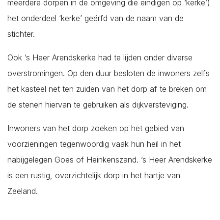
meerdere dorpen in de omgeving die eindigen op ‘kerke’)
Colijnsplaat
het onderdeel ‘kerke’ geërfd van de naam van de
Domburg
stichter.
Dreischor
Driewegen
Ook ’s Heer Arendskerke had te lijden onder diverse
Ellemeet
overstromingen. Op den duur besloten de inwoners zelfs
Ellewoutsdijk
het kasteel net ten zuiden van het dorp af te breken om
Gapinge
de stenen hiervan te gebruiken als dijkversteviging.
Geersdijk
Inwoners van het dorp zoeken op het gebied van
Goes
voorzieningen tegenwoordig vaak hun heil in het
's-Gravenpolder
nabijgelegen Goes of Heinkenszand. ’s Heer Arendskerke
Grijpskerke
is een rustig, overzichtelijk dorp in het hartje van
Hansweert
Zeeland.
's-Heer Abtskerke
's-Heer Arendskerke