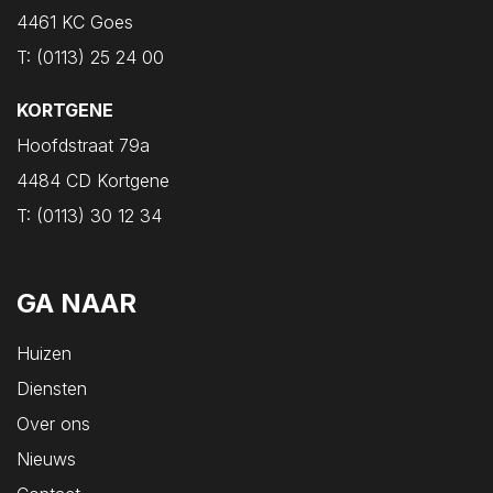
Oost-Souburg
4461 KC Goes
Oudelande
T:
(0113) 25 24 00
Oud-Vossemeer
KORTGENE
Ouwerkerk
Hoofdstraat 79a
Ovezande
4484 CD Kortgene
Poortvliet
T:
(0113) 30 12 34
Renesse
Rilland
Ritthem
GA NAAR
Scharendijke
Huizen
Scherpenisse
Diensten
Schore
Over ons
Serooskerke
Nieuws
Serooskerke