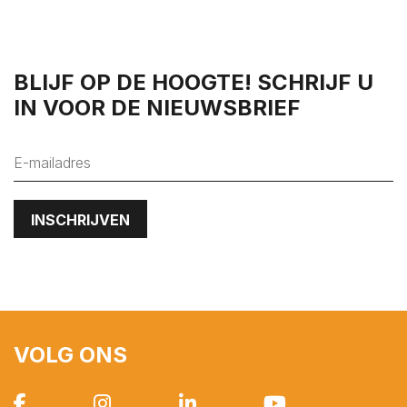
's-Heer Hendrikskinderen
's-Heerenhoek
Heinkenszand
BLIJF OP DE HOOGTE! SCHRIJF U
Hoedekenskerke
IN VOOR DE NIEUWSBRIEF
Kamperland
Kapelle
Kats
Kattendijke
Kerkwerve
Kloetinge
Kloetinge
Kortgene
VOLG ONS
Koudekerke
Krabbendijke