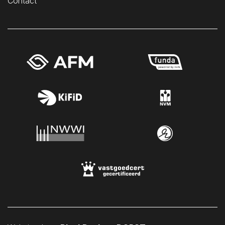
Contact
Sint Philipsland
Sint-Annaland
Sint-Maartensdijk
Sirjansland
Stavenisse
Tholen
Veere
Vlissingen
Vrouwenpolder
Waarde
Wemeldinge
Westkapelle
Wilhelminadorp
Wissenkerke