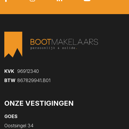
Kruiningen
Kwadendamme
Lewedorp
Meliskerke
Middelburg
Nieuw- en Sint Joosland
Nieuwdorp
Nieuwerkerk
KVK
96912340
Nisse
BTW
867829941.B01
Noordgouwe
Noordwelle
ONZE VESTIGINGEN
Oostdijk
Oosterland
GOES
Oostkapelle
Oostsingel 34