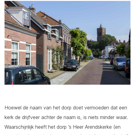
Plaatsen*
Aagtekerke
Arnemuiden
Baarland
Biggekerke
Borssele
Lees hier onze
Privacy Policy
Hoewel de naam van het dorp doet vermoeden dat een
Brouwershaven
kerk de drijfveer achter de naam is, is niets minder waar.
Bruinisse
Waarschijnlijk heeft het dorp ’s Heer Arendskerke (en
Burgh-Haamstede