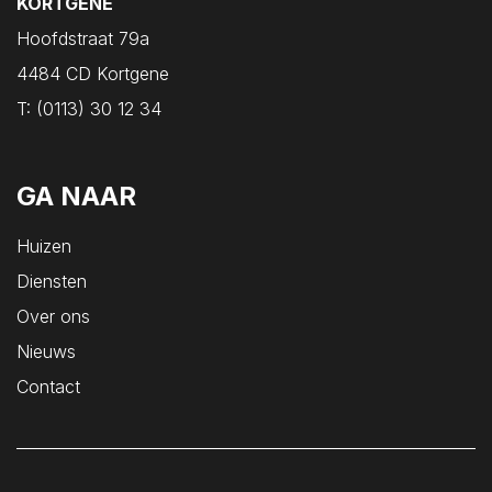
KORTGENE
Oost-Souburg
Hoofdstraat 79a
Oudelande
4484 CD Kortgene
Oud-Vossemeer
T:
(0113) 30 12 34
Ouwerkerk
Ovezande
Poortvliet
GA NAAR
Renesse
Huizen
Rilland
Diensten
Ritthem
Over ons
Scharendijke
Nieuws
Scherpenisse
Contact
Schore
Serooskerke
Serooskerke