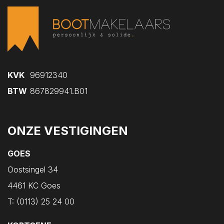
Kruiningen
Kwadendamme
Lewedorp
Meliskerke
Middelburg
KVK
96912340
Nieuw- en Sint Joosland
BTW
867829941.B01
Nieuwdorp
Nieuwerkerk
ONZE VESTIGINGEN
Nisse
Noordgouwe
GOES
Noordwelle
Oostsingel 34
Oostdijk
4461 KC Goes
Oosterland
T:
(0113) 25 24 00
Oostkapelle