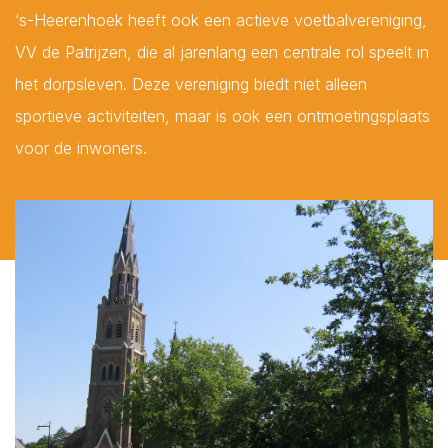
‘s-Heerenhoek heeft ook een actieve voetbalvereniging,
VV de Patrijzen, die al jarenlang een centrale rol speelt in
het dorpsleven. Deze vereniging biedt niet alleen
sportieve activiteiten, maar is ook een ontmoetingsplaats
voor de inwoners.
Plaatsen*
Aagtekerke
Arnemuiden
Baarland
Biggekerke
Borssele
Lees hier onze
Privacy Policy
Brouwershaven
Bruinisse
Burgh-Haamstede