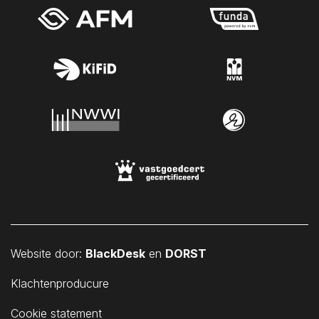
Sint Philipsland
Sint-Annaland
Sint-Maartensdijk
Sirjansland
Stavenisse
Tholen
Veere
Vlissingen
Vrouwenpolder
Waarde
Wemeldinge
Website door:
BlackDesk
en
DORST
Westkapelle
Wilhelminadorp
Klachtenproducure
Wissenkerke
Cookie statement